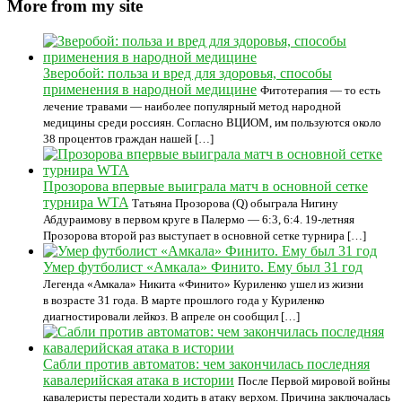
More from my site
Зверобой: польза и вред для здоровья, способы
применения в народной медицине
Фитотерапия — то есть
лечение травами — наиболее популярный метод народной
медицины среди россиян. Согласно ВЦИОМ, им пользуются около
38 процентов граждан нашей […]
Прозорова впервые выиграла матч в основной сетке
турнира WTA
Татьяна Прозорова (Q) обыграла Нигину
Абдураимову в первом круге в Палермо — 6:3, 6:4. 19-летняя
Прозорова второй раз выступает в основной сетке турнира […]
Умер футболист «Амкала» Финито. Ему был 31 год
Легенда «Амкала» Никита «Финито» Куриленко ушел из жизни
в возрасте 31 года. В марте прошлого года у Куриленко
диагностировали лейкоз. В апреле он сообщил […]
Сабли против автоматов: чем закончилась последняя
кавалерийская атака в истории
После Первой мировой войны
кавалеристы перестали ходить в атаку верхом. Причина заключалась