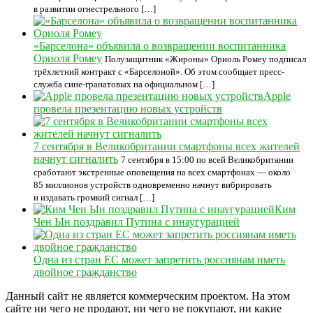
в развитии огнестрельного […]
«Барселона» объявила о возвращении воспитанника
Ориоля Ромеу
Полузащитник «Жироны» Ориоль Ромеу подписал
трёхлетний контракт с «Барселоной». Об этом сообщает пресс-
служба сине-гранатовых на официальном […]
Apple
провела презентацию новых устройств
7 сентября в Великобритании смартфоны всех жителей
начнут сигналить
7 сентября в 15:00 по всей Великобритании
сработают экстренные оповещения на всех смартфонах — около
85 миллионов устройств одновременно начнут вибрировать
и издавать громкий сигнал […]
Ким
Чен Ын поздравил Путина с инаугурацией
Одна из стран ЕС может запретить россиянам иметь
двойное гражданство
Данный сайт не является коммерческим проектом. На этом
сайте ни чего не продают, ни чего не покупают, ни какие