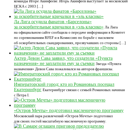
команды Игоре Акинфееве. Игорь Акинфеев выступает за московский
ЦСКА с 2003 […]
Ла Лига осудила фанатов «Барселоны»
за оскорбительные кричалки в «эль класико»
Ла Лига
на официальном сайте сообщила о передаче информации в Комитет
по соревнованиям RFEF и в Комиссию по борьбе с насилием
об оскорбительных скандированиях, прозвучавших со стороны […]
Актер Девон Сава заявил, что создатели «Пункта
назначения» не заплатили ему за съемки
Звезда «Пункта
назначения» Девон Сава пожаловался на авторов франшизы.
Императорский город: кто из Романовых посещал
Екатеринбург
Екатеринбург связан с семьей Романовых начиная
с Петра I.
«Остров Мечты» подготовил масленичную программу
Московский парк развлечений «Остров Мечты» подготовил
для своих гостей масштабную масленичную программу.