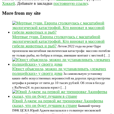
Хоккей
. Добавьте в закладки
постоянную ссылку
.
More from my site
Мертвые туши. Европа столкнулась с масштабной
экологической катастрофой. Кто виноват в массовой
гибели животных и рыб?
Летом 2022 года на реке Одре
произошла масштабная экологическая катастрофа: массово погибли
не только рыбы, но бобры и птицы, имевшие контакт с местной […]
Юрист объяснила, можно ли устанавливать «лежачих
полицейских» у своего дома
За самовольную установку
каких-либо искусственных неровностей на дорогах предусмотрены
штрафы в размере от пяти до 10 тысяч рублей. Об этом в беседе
с RuNews24. ru рассказала юрист […]
Юрий Аджем: на первой же тренировке Акинфеева
сказал, что он будет лучшим в стране
Бывший тренер
ПФК ЦСКА Юрий Аджем высказался о голкипере московской