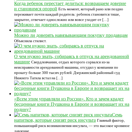
Когда ребенок перестает делиться: возвращаем доверие
и становимся опорой
Есть момент, который рано или поздно
переживает почти каждый родитель: ребенок становится тише,
закрытее, отвечает односложно или вовсе уходит от […]
Можно ли доверять навязывающим покупку продавцам
Объяснила стилист.
О чем нужно знать, собираясь в отпуск на арендованной
машине
Свердловчанин, отдых которого сорвался из-за
неисправности арендованной машины, отсудил у компании по
прокату больше 300 тысяч рублей. Дзержинский районный суд
Нижнего Тагила встал на […]
«Всем этим управляли из России». Кто и зачем крадет
бесценные книги Пушкина в Европе и возвращает их на
родину?
Семь
напитков, которые снизят риск инсульта
Главный фактор,
повышающий риск возникновения инсульта, — это высокое кровяное
давление.