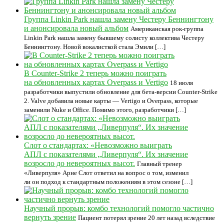
Группа Linkin Park нашла замену Честеру Беннингтону
и анонсировала новый альбом
Американская рок-группа
Linkin Park нашла замену бывшему солисту коллектива Честеру
Беннингтону. Новой вокалисткой стала Эмили […]
В Counter-Strike 2 теперь можно поиграть
на обновленных картах Overpass и Vertigo
18 июля
разработчики выпустили обновление для бета-версии Counter-Strike
2. Valve добавила новые карты — Vertigo и Overpass, которые
заменили Nuke и Office. Помимо этого, разработчики […]
Слот о стандартах: «Невозможно выиграть
АПЛ с показателями „Ливерпуля“. Их значение
возросло до невероятных высот.
Главный тренер
«Ливерпуля» Арне Слот ответил на вопрос о том, изменил
ли он подход к стандартным положениям в этом сезоне […]
Научный прорыв: комбо технологий помогло частично
вернуть зрение
Пациент потерял зрение 20 лет назад вследствие