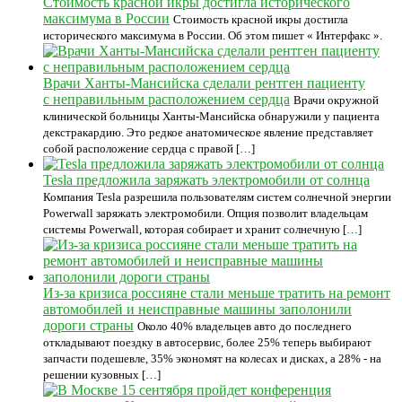
Стоимость красной икры достигла исторического
максимума в России
Стоимость красной икры достигла
исторического максимума в России. Об этом пишет « Интерфакс ».
Врачи Ханты-Мансийска сделали рентген пациенту
с неправильным расположением сердца
Врачи окружной
клинической больницы Ханты-Мансийска обнаружили у пациента
декстракардию. Это редкое анатомическое явление представляет
собой расположение сердца с правой […]
Tesla предложила заряжать электромобили от солнца
Компания Tesla разрешила пользователям систем солнечной энергии
Powerwall заряжать электромобили. Опция позволит владельцам
системы Powerwall, которая собирает и хранит солнечную […]
Из-за кризиса россияне стали меньше тратить на ремонт
автомобилей и неисправные машины заполонили
дороги страны
Около 40% владельцев авто до последнего
откладывают поездку в автосервис, более 25% теперь выбирают
запчасти подешевле, 35% экономят на колесах и дисках, а 28% - на
решении кузовных […]