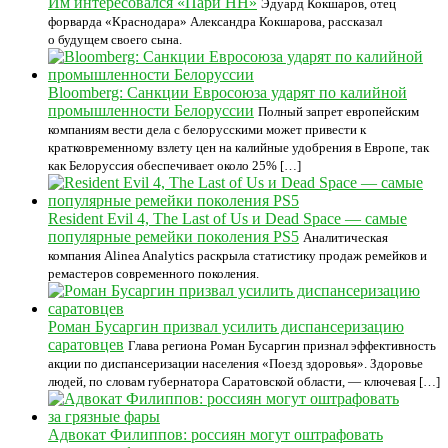
Им интересовался «Пари НН»
Эдуард Кокшаров, отец
форварда «Краснодара» Александра Кокшарова, рассказал
о будущем своего сына.
Bloomberg: Санкции Евросоюза ударят по калийной
промышленности Белоруссии
Полный запрет европейским
компаниям вести дела с белорусскими может привести к
кратковременному взлету цен на калийные удобрения в Европе, так
как Белоруссия обеспечивает около 25% […]
Resident Evil 4, The Last of Us и Dead Space — самые
популярные ремейки поколения PS5
Аналитическая
компания Alinea Analytics раскрыла статистику продаж ремейков и
ремастеров современного поколения.
Роман Бусаргин призвал усилить диспансеризацию
саратовцев
Глава региона Роман Бусаргин признал эффективность
акции по диспансеризации населения «Поезд здоровья». Здоровье
людей, по словам губернатора Саратовской области, — ключевая […]
Адвокат Филиппов: россиян могут оштрафовать