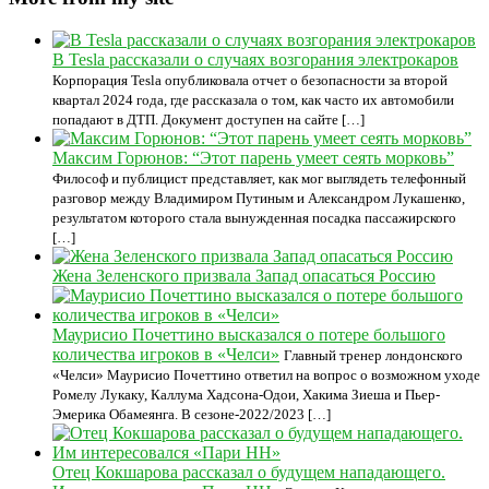
В Tesla рассказали о случаях возгорания электрокаров
Корпорация Tesla опубликовала отчет о безопасности за второй
квартал 2024 года, где рассказала о том, как часто их автомобили
попадают в ДТП. Документ доступен на сайте […]
Максим Горюнов: “Этот парень умеет сеять морковь”
Философ и публицист представляет, как мог выглядеть телефонный
разговор между Владимиром Путиным и Александром Лукашенко,
результатом которого стала вынужденная посадка пассажирского
[…]
Жена Зеленского призвала Запад опасаться Россию
Маурисио Почеттино высказался о потере большого
количества игроков в «Челси»
Главный тренер лондонского
«Челси» Маурисио Почеттино ответил на вопрос о возможном уходе
Ромелу Лукаку, Каллума Хадсона-Одои, Хакима Зиеша и Пьер-
Эмерика Обамеянга. В сезоне-2022/2023 […]
Отец Кокшарова рассказал о будущем нападающего.