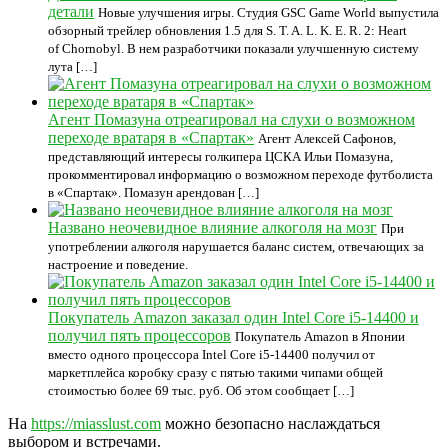
детали
Новые улучшения игры. Студия GSC Game World выпустила
обзорный трейлер обновления 1.5 для S. T. A. L. K. E. R. 2: Heart
of Chornobyl. В нем разработчики показали улучшенную систему
лута […]
Агент Помазуна отреагировал на слухи о возможном
переходе вратаря в «Спартак»
Агент Алексей Сафонов,
представляющий интересы голкипера ЦСКА Ильи Помазуна,
прокомментировал информацию о возможном переходе футболиста
в «Спартак». Помазун арендован […]
Названо неочевидное влияние алкоголя на мозг
При
употреблении алкоголя нарушается баланс систем, отвечающих за
настроение и поведение.
Покупатель Amazon заказал один Intel Core i5-14400 и
получил пять процессоров
Покупатель Amazon в Японии
вместо одного процессора Intel Core i5-14400 получил от
маркетплейса коробку сразу с пятью такими чипами общей
стоимостью более 69 тыс. руб. Об этом сообщает […]
На
https://miasslust.com
можно безопасно наслаждаться
выбором и встречами.