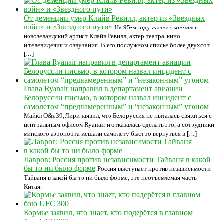
От деменции умер Клайв Ревилл, актер из «Звездных
войн» и «Звездного пути»
На 95-м году жизни скончался
новозеландский артист Клайв Ревилл, актер театра, кино
и телевидения и озвучания. В его послужном списке более двухсот
[…]
Глава Ryanair направил в департамент авиации
Белоруссии письмо, в котором назвал инцидент с
самолетом “преднамеренным” и “незаконным” угоном
Майкл О&#39;Лири заявил, что Белоруссия не пыталась связаться с
центральным офисом Ryanair и отказалась сделать это, а сотрудники
минского аэропорта мешали самолету быстро вернуться в […]
Лавров: Россия против независимости Тайваня в какой
бы то ни было форме
Россия выступает против независимости
Тайваня в какой бы то ни было форме, это неотъемлемая часть
Китая.
Кормье заявил, что знает, кто подерётся в главном