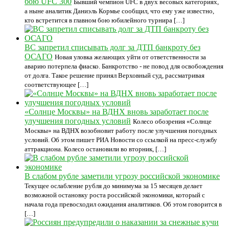
бою UFC 300
Бывший чемпион UFC в двух весовых категориях,
а ныне аналитик Даниэль Кормье сообщил, что ему уже известно,
кто встретится в главном бою юбилейного турнира […]
ВС запретил списывать долг за ДТП банкроту без
ОСАГО
Новая уловка желающих уйти от ответственности за
аварию потерпела фиаско. Банкротство - не повод для освобождения
от долга. Такое решение принял Верховный суд, рассматривая
соответствующее […]
«Солнце Москвы» на ВДНХ вновь заработает после
улучшения погодных условий
Колесо обозрения «Солнце
Москвы» на ВДНХ возобновит работу после улучшения погодных
условий. Об этом пишет РИА Новости со ссылкой на пресс-службу
аттракциона. Колесо остановили во вторник, […]
В слабом рубле заметили угрозу российской экономике
Текущее ослабление рубля до минимума за 15 месяцев делает
возможной остановку роста российской экономики, который с
начала года превосходил ожидания аналитиков. Об этом говорится в
[…]