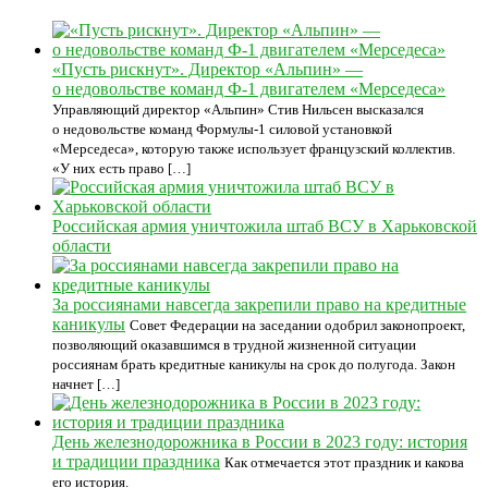
«Пусть рискнут». Директор «Альпин» —
о недовольстве команд Ф-1 двигателем «Мерседеса»
Управляющий директор «Альпин» Стив Нильсен высказался
о недовольстве команд Формулы-1 силовой установкой
«Мерседеса», которую также использует французский коллектив.
«У них есть право […]
Российская армия уничтожила штаб ВСУ в Харьковской
области
За россиянами навсегда закрепили право на кредитные
каникулы
Совет Федерации на заседании одобрил законопроект,
позволяющий оказавшимся в трудной жизненной ситуации
россиянам брать кредитные каникулы на срок до полугода. Закон
начнет […]
День железнодорожника в России в 2023 году: история
и традиции праздника
Как отмечается этот праздник и какова
его история.