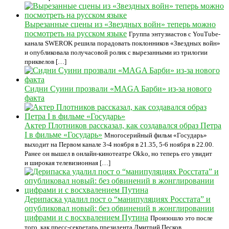
Вырезанные сцены из «Звездных войн» теперь можно
посмотреть на русском языке
Группа энтузиастов с YouTube-
канала SWEROK решила порадовать поклонников «Звездных войн»
и опубликовала получасовой ролик с вырезанными из трилогии
приквелов […]
Сидни Суини прозвали «MAGA Барби» из-за нового
факта
Актер Плотников рассказал, как создавался образ Петра
I в фильме «Государь»
Многосерийный фильм «Государь»
выходит на Первом канале 3-4 ноября в 21.35, 5-6 ноября в 22.00.
Ранее он вышел в онлайн-кинотеатре Okko, но теперь его увидит
и широкая телевизионная […]
Дерипаска удалил пост о “манипуляциях Росстата” и
опубликовал новый: без обвинений в жонглировании
цифрами и с восхвалением Путина
Произошло это после
того, как пресс-секретарь президента Дмитрий Песков