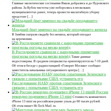
Главные экологические состязания Ямала добрались и до Пуровского
района. За Кубок чистоты уже поборолись в нескольких
муниципалитетах ранее, теперь провести масштабную уборку
предстоит […]
Младший брат заменил на свадьбе опоздавшего жениха
В Замбии сыграли свадьбу без жениха, который опоздал
на церемонию.
В Росгидромете сравнили с народными приметами
прогнозы погоды на месяц вперёд
Такие данные
недостоверны. В среднем специалисты ориентируются на 7-10 дней.
Об этом в беседе с радиостанцией «Говорит Москва» сообщил
заместитель начальника ситуационного центра […]
Расследование НАБУ против соратников Зеленского
связали с попытками США устранить его
В России
рекордно подешевел iPhone 13 mini
Стоимость компактного
iPhone 13 mini на российском рынке упала до 60 тысяч рублей.
Об этом пишет Hi-Tech Mail. ru.