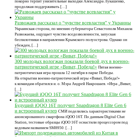
покорно терпит унизительные выходки Александра Лукашенко,
продолжая поддерживать […]
Развожаев рассказал о “чувстве всевластия” у Украины
Украинская сторона, по мнению губернатора Севастополя Михаила
Развожаева, ощущает чувство вседозволенности, запуская
беспилотники в направлении Крымского полуострова. Однако он
убежден, […]
300 молодых вологжан показали боевой дух в военно-
патриотической игре «Виват, Победа!»
Пятая военно-
патриотическая игра прошла 12 октября в парке Победы.
На открытии военно-патриотической игры «Виват, Победа!»
к командам обратился и. о. Мэра Андрей Накрошаев. «Игра „Виват,
[…]
Будущий iQOO 16T получит Snapdragon 8 Elite Gen 6
и встроенный кулер
СМИ поделились характеристиками не
анонсированного смартфона iQOO 16T. По данным Digital Chat
Station, тестовые образцы iQOO 16T оснастили процессором под
кодовым названием SM8950. […]