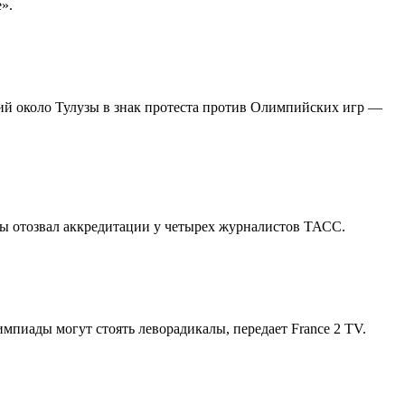
».
й около Тулузы в знак протеста против Олимпийских игр —
ды отозвал аккредитации у четырех журналистов ТАСС.
пиады могут стоять леворадикалы, передает France 2 TV.