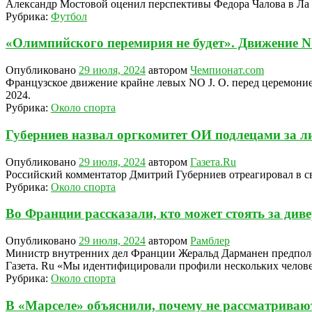
Александр Мостовой оценил перспективы Федора Чалова в Ла 
Рубрика:
Футбол
«Олимпийского перемирия не будет». Движение N
Опубликовано
29 июля, 2024
автором
Чемпионат.com
Французское движение крайне левых NO J. O. перед церемони
2024.
Рубрика:
Около спорта
Губерниев назвал оргкомитет ОИ подлецами за 
Опубликовано
29 июля, 2024
автором
Газета.Ru
Российский комментатор Дмитрий Губерниев отреагировал в св
Рубрика:
Около спорта
Во Франции рассказали, кто может стоять за див
Опубликовано
29 июля, 2024
автором
Рамблер
Министр внутренних дел Франции Жеральд Дарманен предположи
Газета. Ru «Мы идентифицировали профили нескольких челове
Рубрика:
Около спорта
В «Марселе» объяснили, почему не рассматрива