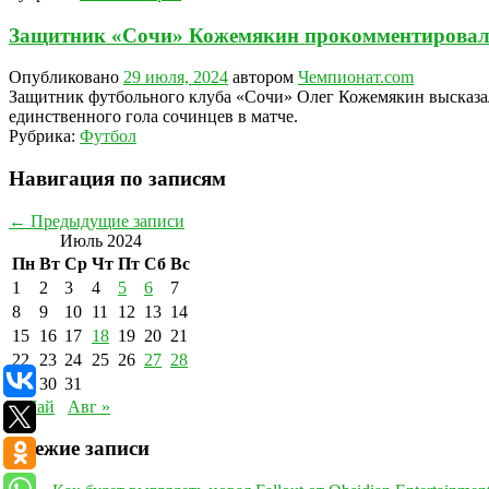
Защитник «Сочи» Кожемякин прокомментировал
Опубликовано
29 июля, 2024
автором
Чемпионат.com
Защитник футбольного клуба «Сочи» Олег Кожемякин высказалс
единственного гола сочинцев в матче.
Рубрика:
Футбол
Навигация по записям
←
Предыдущие записи
Июль 2024
Пн
Вт
Ср
Чт
Пт
Сб
Вс
1
2
3
4
5
6
7
8
9
10
11
12
13
14
15
16
17
18
19
20
21
22
23
24
25
26
27
28
29
30
31
« Май
Авг »
Свежие записи