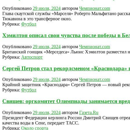
Опубликовано
29 июля, 2024
автором
Чемпионат.com
Глава скаутской службы «Марселя» Роберто Мальфитано расск
Тюкавина в это трансферное окно.
Рубрика:
Футбол
Хэмилтон описал свои чувства после победы в Бе
Опубликовано
29 июля, 2024
автором
Чемпионат.com
Британский гонщик «Мерседеса» Льюис Хэмилтон разместил нов
Рубрика:
Автоспорт
Сергей Петров стал рекордсменом «Краснодара» п
Опубликовано
29 июля, 2024
автором
Чемпионат.com
Крайний защитник «Краснодара» Сергей Петров — новый рекорд
Рубрика:
Футбол
Свищев: оргкомитет Олимпиады занимается вред
Опубликовано
29 июля, 2024
автором
Газета.Ru
Президент Федерации керлинга России Дмитрий Свищев отреаг
качества воды в Сене, передает ТАСС.
Рубрика:
Около спорта