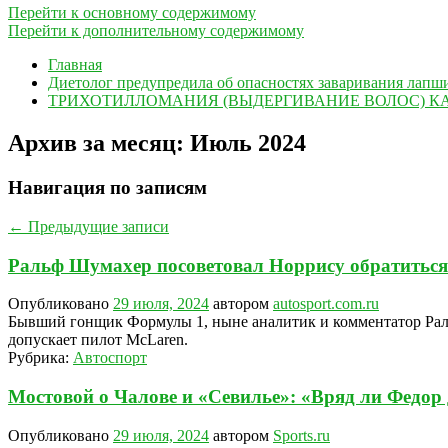
Перейти к основному содержимому
Перейти к дополнительному содержимому
Главная
Диетолог предупредила об опасностях заваривания лапши
ТРИХОТИЛЛОМАНИЯ (ВЫДЕРГИВАНИЕ ВОЛОС) К
Архив за месяц:
Июль 2024
Навигация по записям
←
Предыдущие записи
Ральф Шумахер посоветовал Норрису обратиться
Опубликовано
29 июля, 2024
автором
autosport.com.ru
Бывший гонщик Формулы 1, ныне аналитик и комментатор Раль
допускает пилот McLaren.
Рубрика:
Автоспорт
Мостовой о Чалове и «Севилье»: «Вряд ли Федор д
Опубликовано
29 июля, 2024
автором
Sports.ru