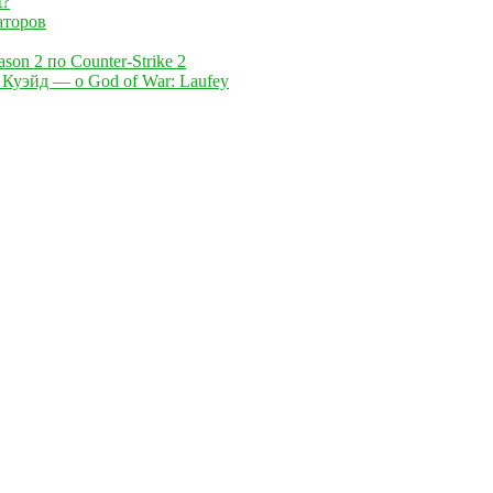
t?
аторов
on 2 по Counter-Strike 2
 Куэйд — о God of War: Laufey