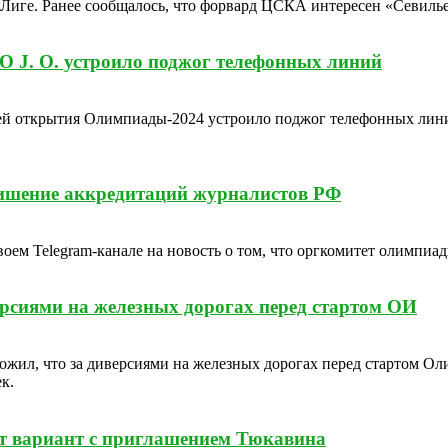
Лиге. Ранее сообщалось, что форвард ЦСКА интересен «Севилье
O J. O. устроило поджог телефонных линий
ей открытия Олимпиады-2024 устроило поджог телефонных лини
лишение аккредитаций журналистов РФ
оем Telegram-канале на новость о том, что оргкомитет олимпиа
ерсиями на железных дорогах перед стартом ОИ
л, что за диверсиями на железных дорогах перед стартом Олим
к.
ют вариант с приглашением Тюкавина