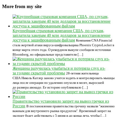
More from my site
Крупнейшая страховая компания США, по слухам,
заплатила хакерам 40 млн долларов за восстановление
доступа к зашифрованным файлам
Компания CNA Financial
стала жертвой атаки вируса-шифровальщика Phoenix CryptoLocker в
конце марта этого года. О рекордном выкупе сообщили источники
Bloomberg, но официальные представители […]
Женщина разучилась улыбаться и потеряла слух из-
за годами скрытой проблемы
28-летняя жительница
США Николь Катлер заново учится ходить и контролировать мышцы
лица после операции по удалению опухоли в мозге, выросшей
до размера авокадо. Ее историю опубликовало […]
Правительство установило запрет на вывоз гречки из
России
В постановлении правительства гречиху назвали "жизненно
важным для внутреннего рынка продуктом". Временный запрет на
экспорт будет действовать с 5 июня и до конца лета, чтобы […]